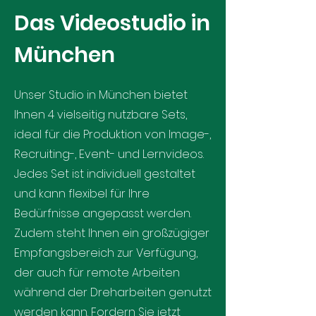
Das Videostudio in
München
Unser Studio in München bietet
Ihnen 4 vielseitig nutzbare Sets,
ideal für die Produktion von Image-,
Recruiting-, Event- und Lernvideos.
Jedes Set ist individuell gestaltet
und kann flexibel für Ihre
Bedürfnisse angepasst werden.
Zudem steht Ihnen ein großzügiger
Empfangsbereich zur Verfügung,
der auch für remote Arbeiten
während der Dreharbeiten genutzt
werden kann. Fordern Sie jetzt